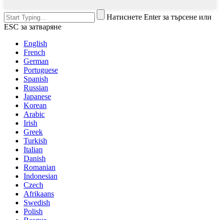
Натиснете Enter за търсене или
ESC за затваряне
English
French
German
Portuguese
Spanish
Russian
Japanese
Korean
Arabic
Irish
Greek
Turkish
Italian
Danish
Romanian
Indonesian
Czech
Afrikaans
Swedish
Polish