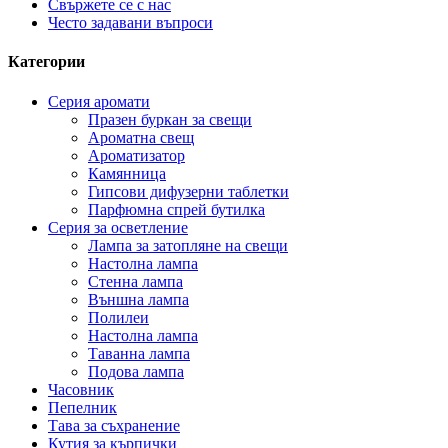
Свържете се с нас
Често задавани въпроси
Категории
Серия аромати
Празен буркан за свещи
Ароматна свещ
Ароматизатор
Камянница
Гипсови дифузерни таблетки
Парфюмна спрей бутилка
Серия за осветление
Лампа за затопляне на свещи
Настолна лампа
Стенна лампа
Външна лампа
Полилеи
Настолна лампа
Таванна лампа
Подова лампа
Часовник
Пепелник
Тава за съхранение
Кутия за кърпички