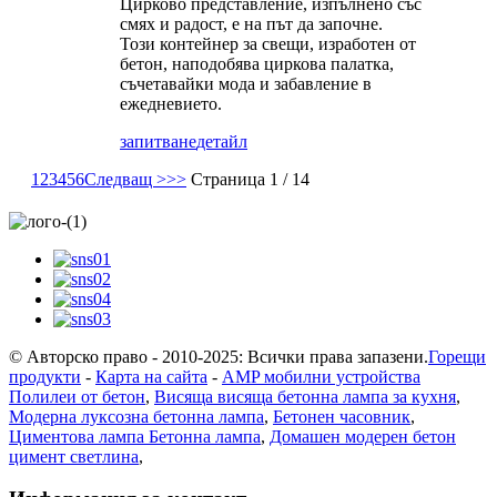
Цирково представление, изпълнено със
смях и радост, е на път да започне.
Този контейнер за свещи, изработен от
бетон, наподобява циркова палатка,
съчетавайки мода и забавление в
ежедневието.
запитване
детайл
1
2
3
4
5
6
Следващ >
>>
Страница 1 / 14
© Авторско право - 2010-2025: Всички права запазени.
Горещи
продукти
-
Карта на сайта
-
AMP мобилни устройства
Полилеи от бетон
,
Висяща висяща бетонна лампа за кухня
,
Модерна луксозна бетонна лампа
,
Бетонен часовник
,
Циментова лампа Бетонна лампа
,
Домашен модерен бетон
цимент светлина
,