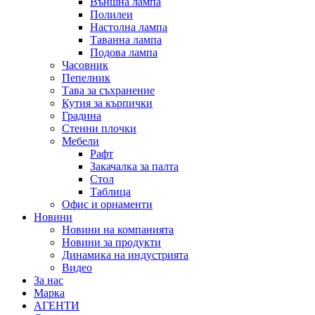
Външна лампа
Полилеи
Настолна лампа
Таванна лампа
Подова лампа
Часовник
Пепелник
Тава за съхранение
Кутия за кърпички
Градина
Стенни плочки
Мебели
Рафт
Закачалка за палта
Стол
Таблица
Офис и орнаменти
Новини
Новини на компанията
Новини за продукти
Динамика на индустрията
Видео
За нас
Марка
АГЕНТИ