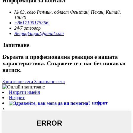
Информация за контакт
№ 63, село Ренмин, област Фенгтай, Пекин, Китай,
10070
+8617190175356
24/7 отговор
BeijingYugou@gmail.com
Запитване
Бързата и професионална реакция е нашата
характеристика. Свържете се с нас без никакъв
натиск.
Запитване сега
Запитване сега
Изпрати имейл
Нефрит
нефрит
x