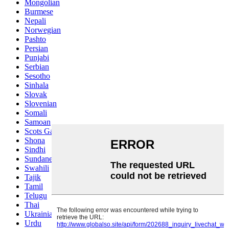
Mongolian
Burmese
Nepali
Norwegian
Pashto
Persian
Punjabi
Serbian
Sesotho
Sinhala
Slovak
Slovenian
Somali
Samoan
Scots Gaelic
Shona
Sindhi
Sundanese
Swahili
Tajik
Tamil
Telugu
Thai
Ukrainian
Urdu