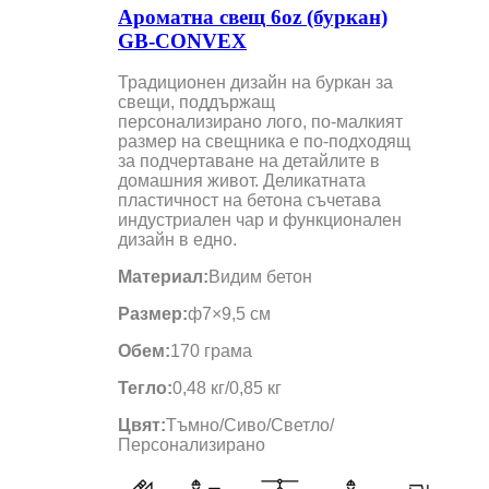
Ароматна свещ 6oz (буркан)
GB-CONVEX
Традиционен дизайн на буркан за
свещи, поддържащ
персонализирано лого, по-малкият
размер на свещника е по-подходящ
за подчертаване на детайлите в
домашния живот. Деликатната
пластичност на бетона съчетава
индустриален чар и функционален
дизайн в едно.
Материал:
Видим бетон
Размер:
ф7×9,5 см
Обем:
170 грама
Тегло:
0,48 кг/0,85 кг
Цвят:
Тъмно/Сиво/Светло/
Персонализирано