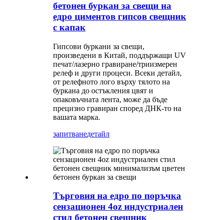
бетонен буркан за свещи на
едро циментов гипсов свещник
с капак
Гипсови буркани за свещи,
произведени в Китай, поддържащи UV
печат/лазерно гравиране/триизмерен
релеф и други процеси. Всеки детайл,
от релефното лого върху тялото на
буркана до остъкления цвят и
опаковъчната лента, може да бъде
прецизно гравиран според ДНК-то на
вашата марка.
запитване
детайл
Търговия на едро по поръчка
сензационен 4oz индустриален
стил бетонен свещник