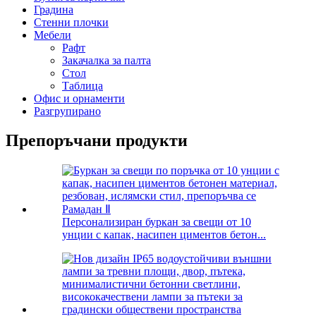
Градина
Стенни плочки
Мебели
Рафт
Закачалка за палта
Стол
Таблица
Офис и орнаменти
Разгрупирано
Препоръчани продукти
Персонализиран буркан за свещи от 10
унции с капак, насипен циментов бетон...